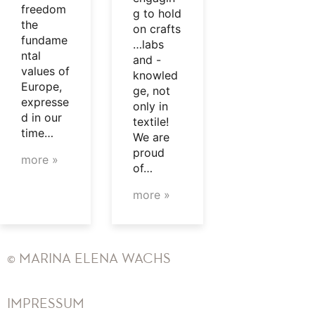
freedom
g to hold
the
on crafts
fundame
…labs
ntal
and -
values of
knowled
Europe,
ge, not
expresse
only in
d in our
textile!
time…
We are
proud
more »
of…
more »
© MARINA ELENA WACHS
IMPRESSUM