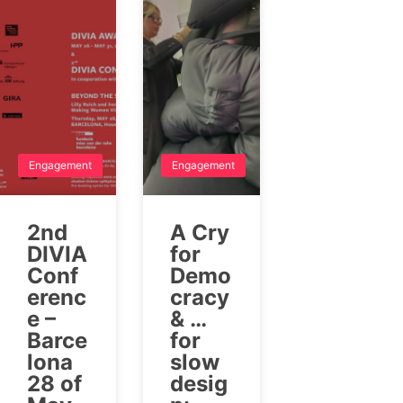
Engagement
Engagement
2nd
A Cry
DIVIA
for
Conf
Demo
erenc
cracy
e –
& …
Barce
for
lona
slow
28 of
desig