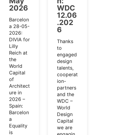
May
n:
2026
WDC
12.06
Barcelon
.202
a 28-05-
6
2026:
DIVIA for
Thanks
Lilly
to
Reich at
engaged
the
design
World
talents,
Capital
cooperat
of
ion-
Architect
partners
ure in
and the
2026 –
WDC –
Spain:
World
Barcelon
Design
a
Capital
Equality
we are
is
engagin